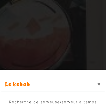
Le kebab
×
Recherche de serveuse/serveur à temps