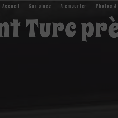
Accueil
Sur place
A emporter
Photos &
t Turc prè