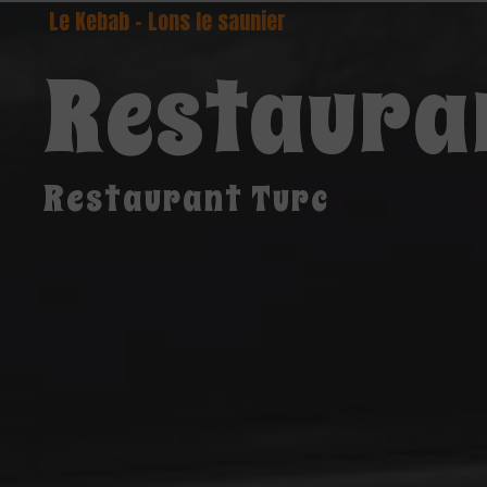
Panneau de gestion des cookies
Le Kebab - Lons le saunier
Restauran
Restaurant Turc