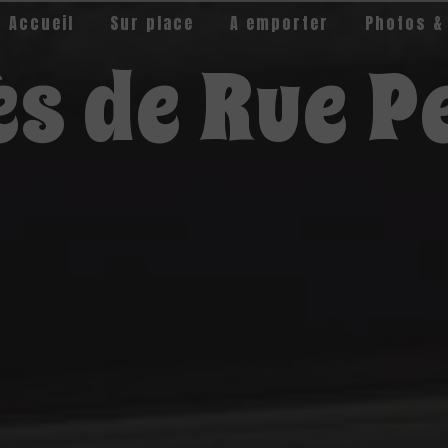
Accueil
Sur place
A emporter
Photos &
s de Rue P