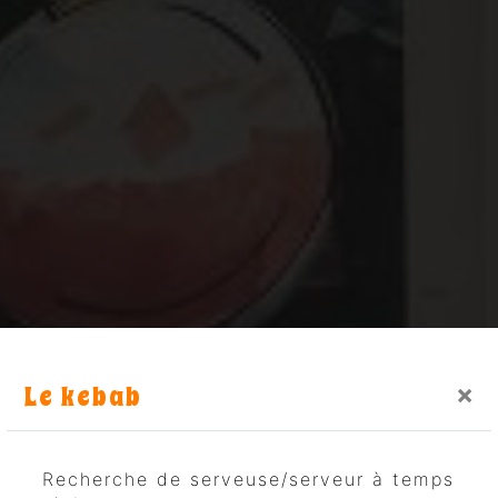
Le kebab
×
Recherche de serveuse/serveur à temps