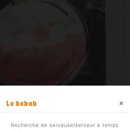
Le kebab
×
Recherche de serveuse/serveur à temps