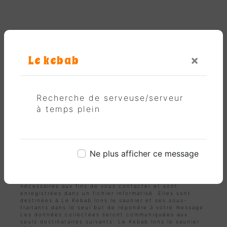
Le kebab
×
En cochant cette case, j'accepte les conditions
Recherche de serveuse/serveur
particulières ci-dessous **
à temps plein
Envoyer
Ne plus afficher ce message
** Les données personnelles communiquées sont
nécessaires aux fins de vous contacter et sont
enregistrées dans un fichier informatisé. Elles sont
destinées à Le Kebab lons le saunier et ses sous-
traitants dans le seul but de répondre à votre message.
Les données collectées seront communiquées aux
seuls destinataires suivants: Le Kebab lons le saunier